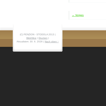
← Voriges
(C) PENZION - STODOLA 2013 |
WebSlice
|
Drucken
|
Aktualisiert: 30. 6. 2026
|
Nach oben ↑