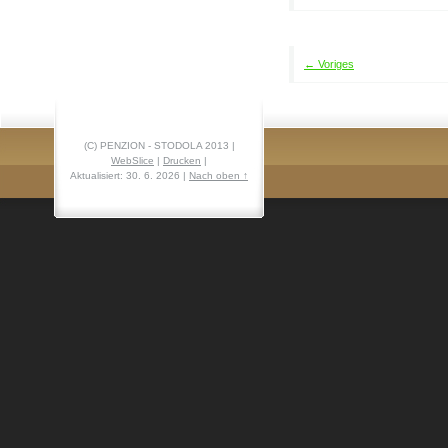
← Voriges
(C) PENZION - STODOLA 2013 |
WebSlice
|
Drucken
|
Aktualisiert: 30. 6. 2026
|
Nach oben ↑