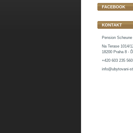
FACEBOOK
KONTAKT
Pension Scheune
Na Terase 1014/1
18200 Praha 8 - Ď
+420 603 235 560
info@ubytovani-st