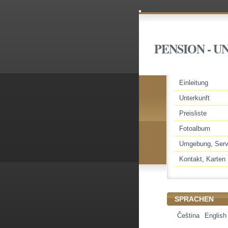
PENSION - U
Einleitung
Unterkunft
Preisliste
Fotoalbum
Umgebung, Serv
Kontakt, Karten
SPRACHEN
Čeština
English