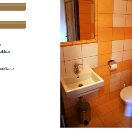
2
áblice
odola.cz