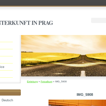
NTERKUNFT IN PRAG
ice
Einleitung
»
Fotoalbum
»
IMG_5908
IMG_5908
Deutsch