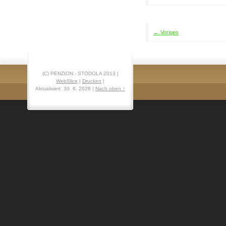
← Voriges
(C) PENZION - STODOLA 2013 |
WebSlice
|
Drucken
|
Aktualisiert: 30. 6. 2026
|
Nach oben ↑